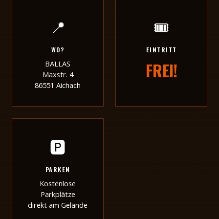
📍
🎟️
WO?
EINTRITT
BALLAS
FREI!
Maxstr. 4
86551 Aichach
🅿️
PARKEN
Kostenlose
Parkplätze
direkt am Gelände