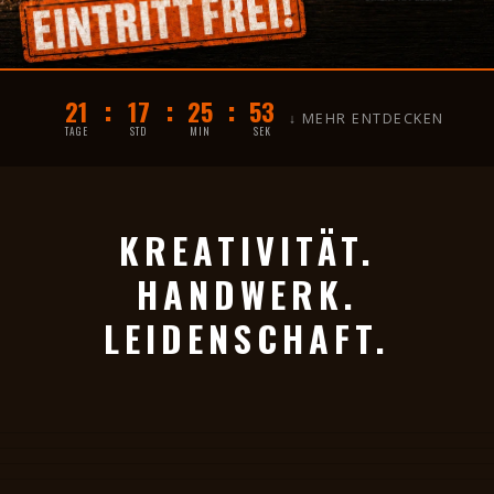
:
:
:
21
17
25
53
↓ MEHR ENTDECKEN
TAGE
STD
MIN
SEK
KREATIVITÄT.
HANDWERK.
LEIDENSCHAFT.