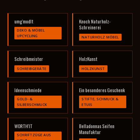
umg'modlt
Knoch Naturholz-
Schreinerei
DEKO & MÖBEL
UPCYCLING
NATURHOLZ MÖBEL
Schreibmeister
HolzKunst
SCHREIBGERÄTE
HOLZKUNST
Ideenschmiede
Ein besonderes Geschenk
GOLD- &
STIFTE, SCHMUCK &
SILBERSCHMUCK
ETUIS
WORTH'IT
Belladonnas Seifen
Manufaktur
SCHRIFTZÜGE AUS